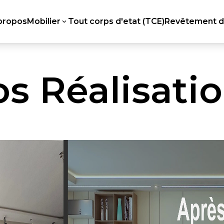
propos
Mobilier
Tout corps d'etat (TCE)
Revêtement d
o
s
R
é
a
l
i
s
a
t
i
o