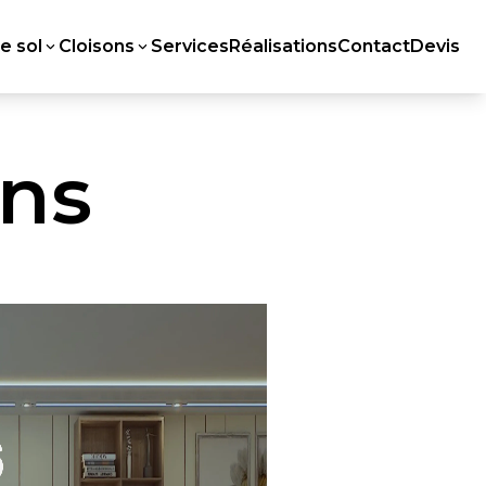
e sol
Cloisons
Services
Réalisations
Contact
Devis
n
s